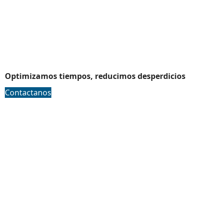
Ingenieria en metodos y tiempos
Optimizamos tiempos, reducimos desperdicios
Contactanos