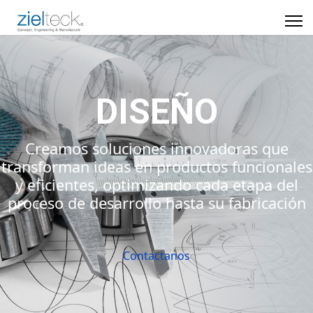
DISEÑO
Creamos soluciones innovadoras que
transforman ideas en productos funcionales
y eficientes, optimizando cada etapa del
proceso de desarrollo hasta su fabricación
Contactanos