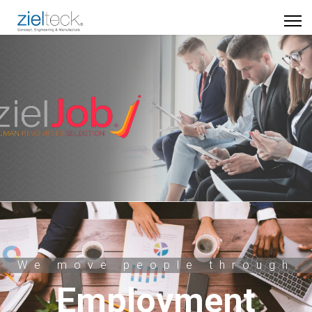
We move people through
Employment